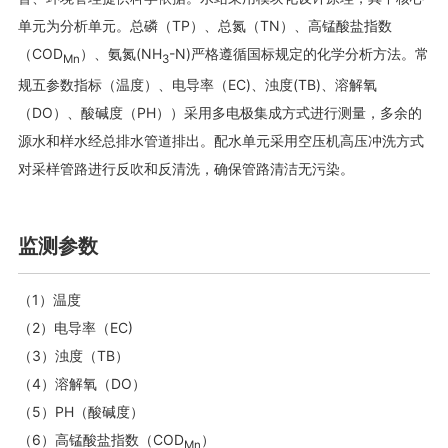
单元为分析单元。总磷（TP）、总氮（TN）、高锰酸盐指数
（COD
）、氨氮(NH
-N)严格遵循国标规定的化学分析方法。常
Mn
3
规五参数指标（温度）、
电导率（EC)
、
浊度(TB)、溶解氧
（DO）
、
酸碱度（PH）
）采用多电极集成方式进行测量，多余的
源水和样水经总排水管道排出。配水单元采用空压机高压冲洗方式
对采样管路进行反吹和反清洗，确保管路清洁无污染。
监测参数
（1）温度
（2）
电导率（EC)
（3）
浊度（TB）
（4）溶解氧（DO）
（5）PH（酸碱度）
（6）高锰酸盐指数（COD
）
Mn